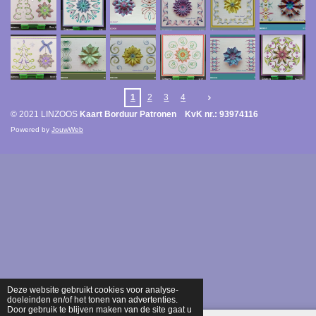
1
2
3
4
© 2021 LINZOOS
Kaart Borduur Patronen KvK nr.: 93974116
Powered by
JouwWeb
Deze website gebruikt cookies voor analyse-
doeleinden en/of het tonen van advertenties.
Door gebruik te blijven maken van de site gaat u