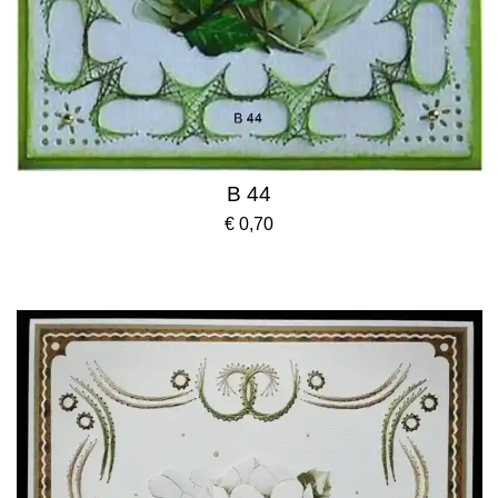
B 44
€ 0,70