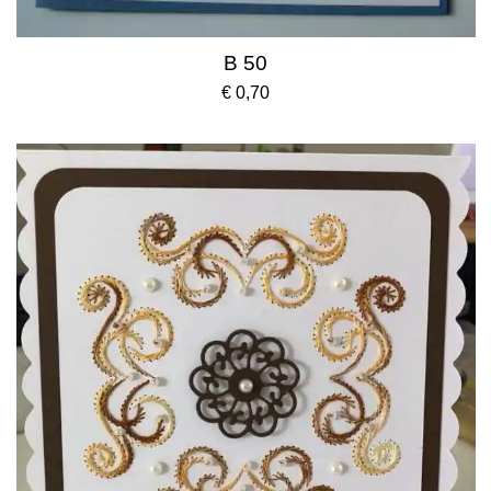
B 50
€ 0,70