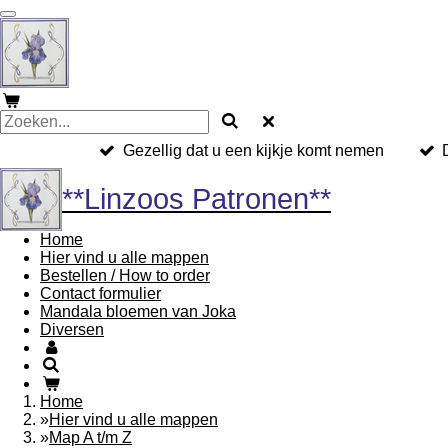
Ga
direct
naar
de
hoofdinhoud
Gezellig dat u een kijkje komt nemen
**Linzoos Patronen**
Home
Hier vind u alle mappen
Bestellen / How to order
Contact formulier
Mandala bloemen van Joka
Diversen
Home
»
Hier vind u alle mappen
»
Map A t/m Z