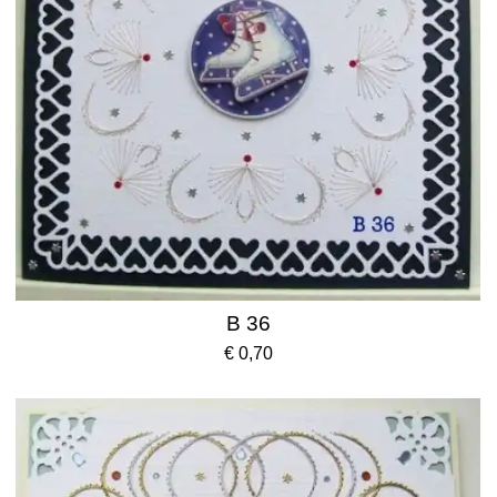
B 36
€ 0,70