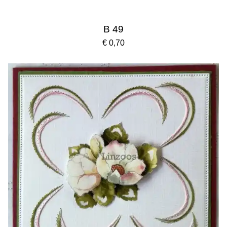
B 49
€ 0,70