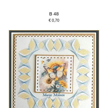
B 48
€ 0,70