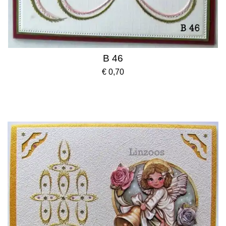
B 46
€ 0,70