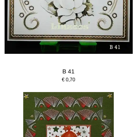
B 41
€ 0,70