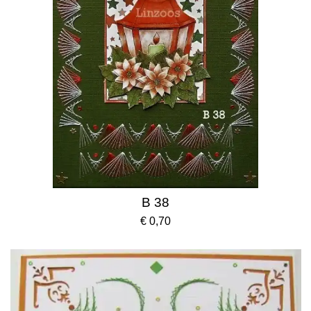
B 38
€ 0,70