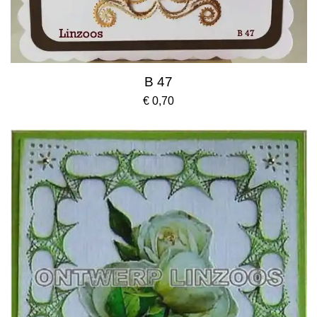
B 47
€ 0,70