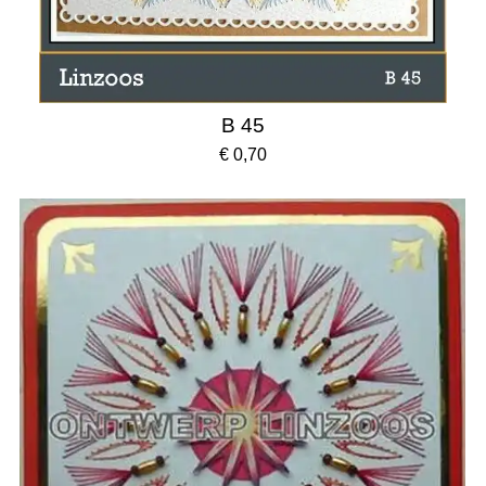
B 45
€ 0,70