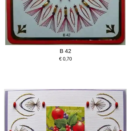
B 42
€ 0,70