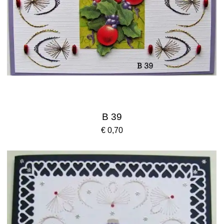
B 39
€ 0,70