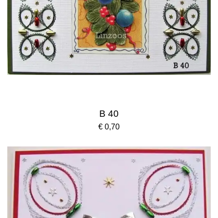
B 40
€ 0,70