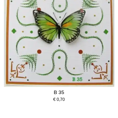
B 35
€ 0,70