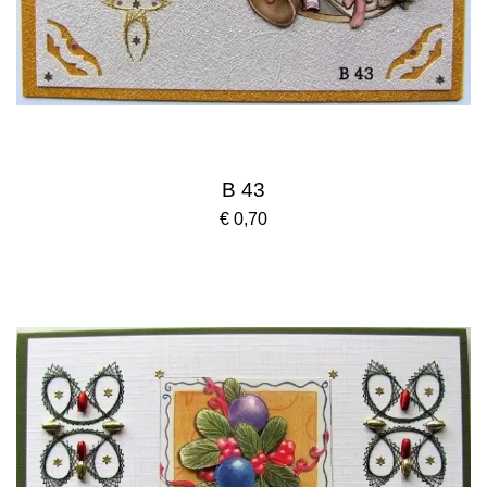
B 43
€ 0,70