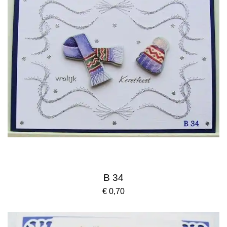
B 34
€ 0,70