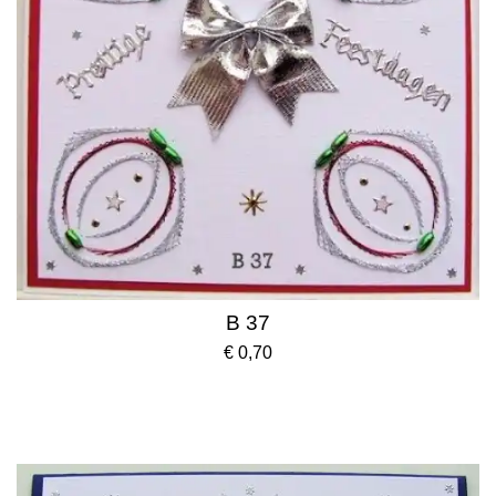
B 37
€ 0,70