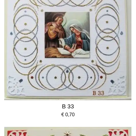
B 33
€ 0,70