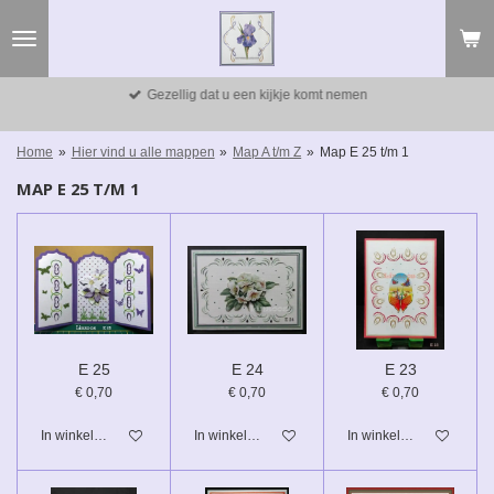
Ga
direct
naar
de
Gezellig dat u een kijkje komt nemen
hoofdinhoud
Home
»
Hier vind u alle mappen
»
Map A t/m Z
»
Map E 25 t/m 1
MAP E 25 T/M 1
E 25
E 24
E 23
€ 0,70
€ 0,70
€ 0,70
In winkelwagen
In winkelwagen
In winkelwagen