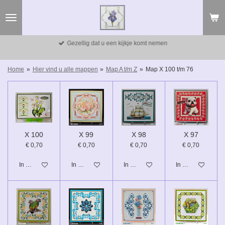
Ga
direct
naar
de
Gezellig dat u een kijkje komt nemen
hoofdinhoud
Home
»
Hier vind u alle mappen
»
Map A t/m Z
»
Map X 100 t/m 76
X 100
X 99
X 98
X 97
€ 0,70
€ 0,70
€ 0,70
€ 0,70
In winkelwagen
In winkelwagen
In winkelwagen
In winkelwagen