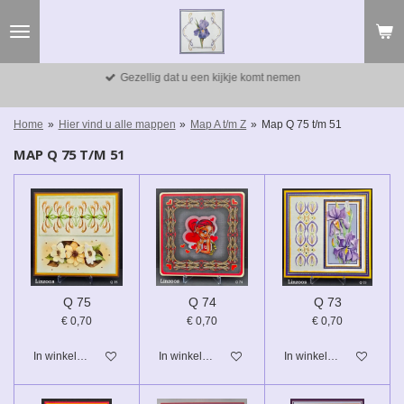
Ga
direct
naar
de
Gezellig dat u een kijkje komt nemen
hoofdinhoud
Home
»
Hier vind u alle mappen
»
Map A t/m Z
»
Map Q 75 t/m 51
MAP Q 75 T/M 51
Q 75
Q 74
Q 73
€ 0,70
€ 0,70
€ 0,70
In winkelwagen
In winkelwagen
In winkelwagen