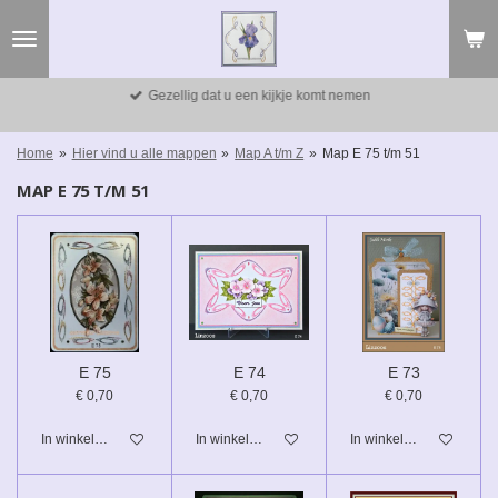
Ga
direct
naar
de
Gezellig dat u een kijkje komt nemen
hoofdinhoud
Home
»
Hier vind u alle mappen
»
Map A t/m Z
»
Map E 75 t/m 51
MAP E 75 T/M 51
E 75
E 74
E 73
€ 0,70
€ 0,70
€ 0,70
In winkelwagen
In winkelwagen
In winkelwagen