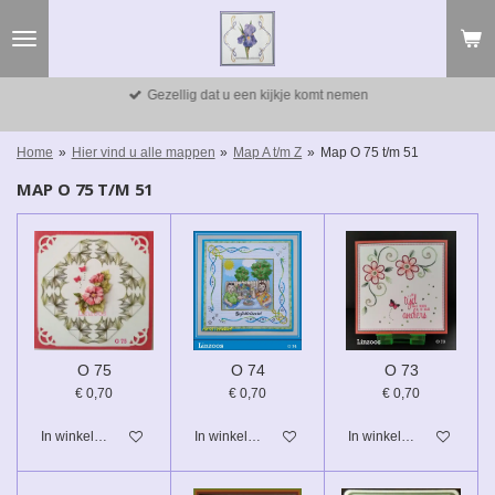
Ga
direct
naar
de
Gezellig dat u een kijkje komt nemen
hoofdinhoud
Home
»
Hier vind u alle mappen
»
Map A t/m Z
»
Map O 75 t/m 51
MAP O 75 T/M 51
O 75
O 74
O 73
€ 0,70
€ 0,70
€ 0,70
In winkelwagen
In winkelwagen
In winkelwagen