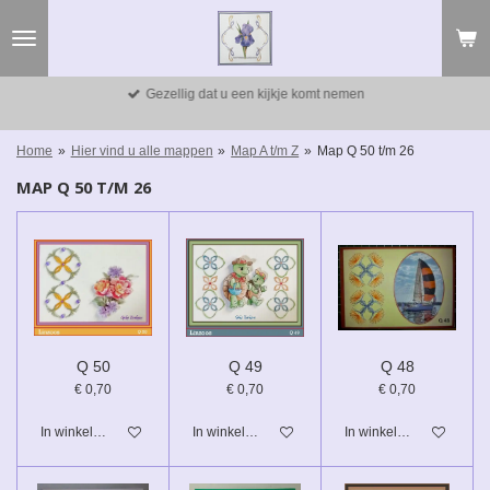
Ga
direct
naar
de
Gezellig dat u een kijkje komt nemen
hoofdinhoud
Home
»
Hier vind u alle mappen
»
Map A t/m Z
»
Map Q 50 t/m 26
MAP Q 50 T/M 26
Q 50
Q 49
Q 48
€ 0,70
€ 0,70
€ 0,70
In winkelwagen
In winkelwagen
In winkelwagen