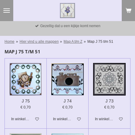
Ga
direct
naar
de
Gezellig dat u een kijkje komt nemen
hoofdinhoud
Home
»
Hier vind u alle mappen
»
Map A t/m Z
»
Map J 75 t/m 51
MAP J 75 T/M 51
J 75
J 74
J 73
€ 0,70
€ 0,70
€ 0,70
In winkelwagen
In winkelwagen
In winkelwagen