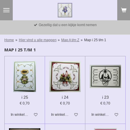
Ga
direct
naar
de
Gezellig dat u een kijkje komt nemen
hoofdinhoud
Home
»
Hier vind u alle mappen
»
Map A t/m Z
»
Map i 25 t/m 1
MAP I 25 T/M 1
i 25
i 24
i 23
€ 0,70
€ 0,70
€ 0,70
In winkelwagen
In winkelwagen
In winkelwagen