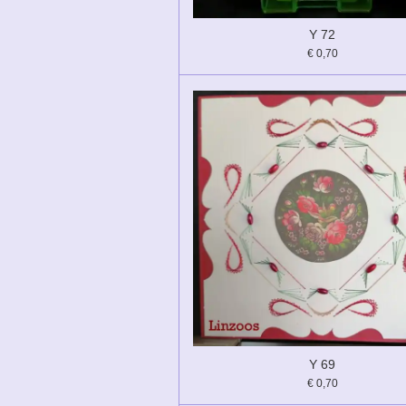
Y 72
€ 0,70
Y 69
€ 0,70