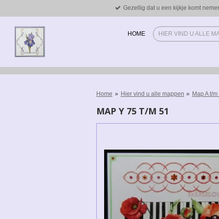
Gezellig dat u een kijkje komt neme
Ga
direct
naar
HOME
HIER VIND U ALLE 
de
hoofdinhoud
Home
»
Hier vind u alle mappen
»
Map A t/m
MAP Y 75 T/M 51