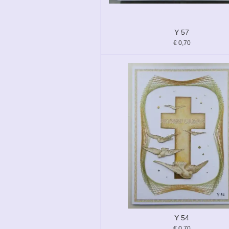
Y 57
€ 0,70
Y 54
€ 0,70