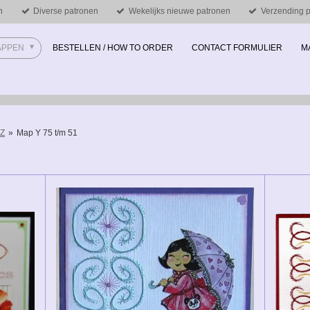
n
Diverse patronen
Wekelijks nieuwe patronen
Verzending pe
MAPPEN
BESTELLEN / HOW TO ORDER
CONTACT FORMULIER
M
 Z
»
Map Y 75 t/m 51