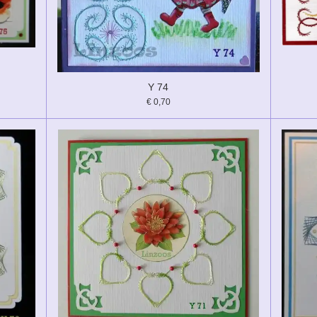
Y 74
€ 0,70