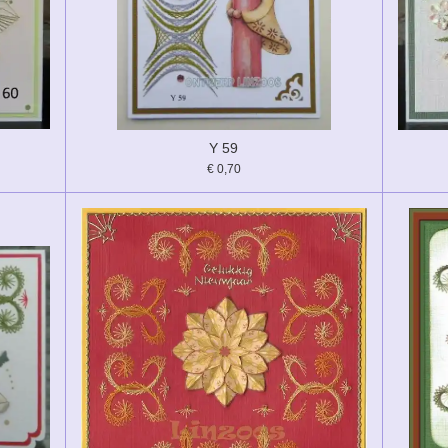
Y 59
€ 0,70