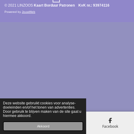
© 2021 LINZOOS
Kaart Borduur Patronen KvK nr.: 93974116
Powered by
JouwWeb
Deze website gebruikt cookies voor analyse-
doeleinden en/of het tonen van advertenties.
Door gebruik te blijven maken van de site gaat u
hiermee akkoord.
E-mailadres
Kaart
Facebook
Akkoord