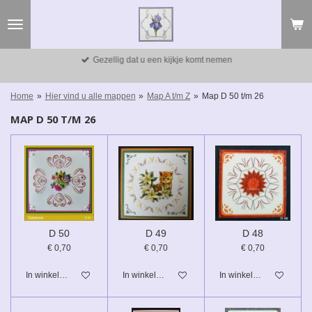
Ga
direct
naar
de
Gezellig dat u een kijkje komt nemen
hoofdinhoud
Home
»
Hier vind u alle mappen
»
Map A t/m Z
»
Map D 50 t/m 26
MAP D 50 T/M 26
D 50
D 49
D 48
€ 0,70
€ 0,70
€ 0,70
In winkelwagen
In winkelwagen
In winkelwagen