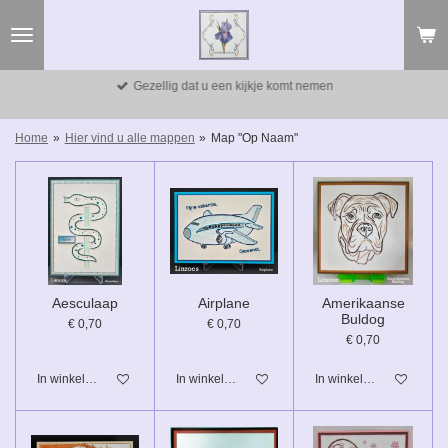
Ga
direct
naar
de
Gezellig dat u een kijkje komt nemen
hoofdinhoud
Home
»
Hier vind u alle mappen
»
Map "Op Naam"
Aesculaap
Airplane
Amerikaanse
Buldog
€ 0,70
€ 0,70
€ 0,70
In winkelwagen
In winkelwagen
In winkelwagen