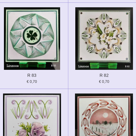
R 83
R 82
€ 0,70
€ 0,70