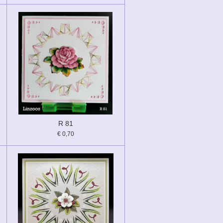
R 81
€ 0,70