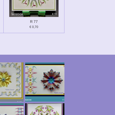
R 77
€ 0,70