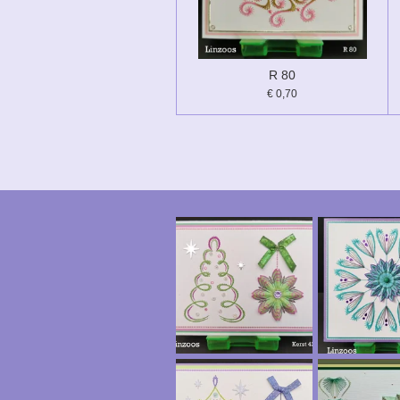
R 80
€ 0,70