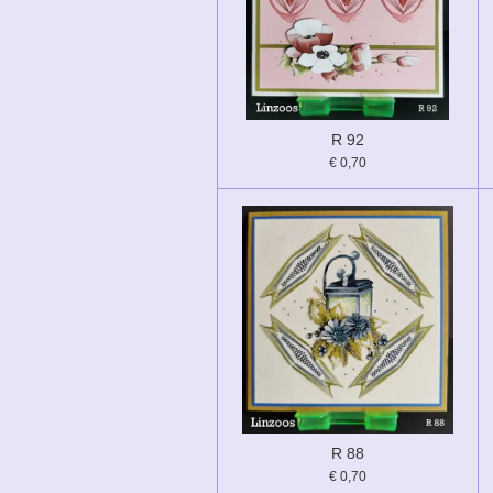
R 92
€ 0,70
R 88
€ 0,70