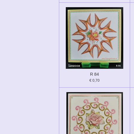
R 84
€ 0,70