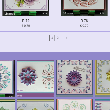
R 79
R 78
€ 0,70
€ 0,70
1
2