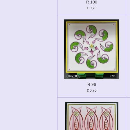
R 100
€ 0,70
R 96
€ 0,70