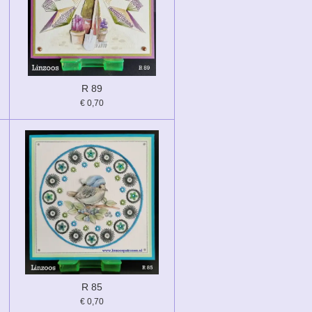
R 89
€ 0,70
R 85
€ 0,70