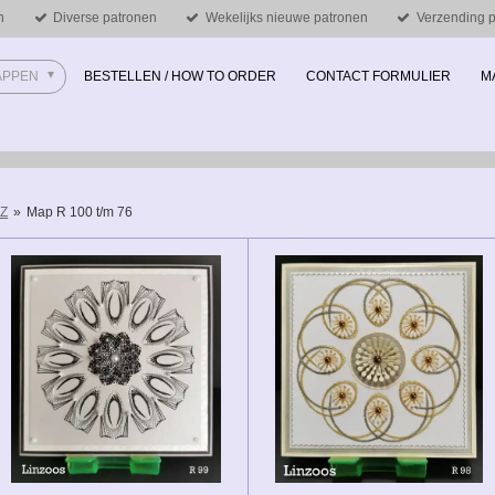
n
Diverse patronen
Wekelijks nieuwe patronen
Verzending pe
MAPPEN
BESTELLEN / HOW TO ORDER
CONTACT FORMULIER
M
 Z
»
Map R 100 t/m 76