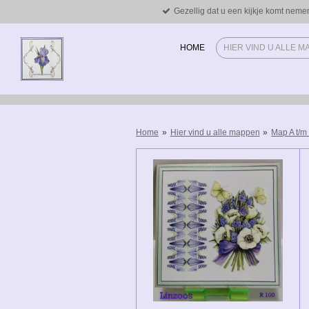
Gezellig dat u een kijkje komt neme
Ga
direct
naar
HOME
HIER VIND U ALLE 
de
hoofdinhoud
Home
»
Hier vind u alle mappen
»
Map A t/m