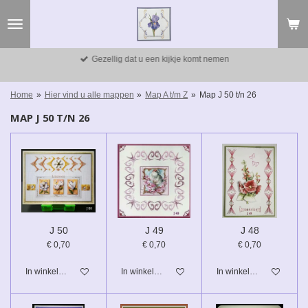
Ga
direct
naar
de
Gezellig dat u een kijkje komt nemen
hoofdinhoud
Home
»
Hier vind u alle mappen
»
Map A t/m Z
»
Map J 50 t/n 26
MAP J 50 T/N 26
J 50
J 49
J 48
€ 0,70
€ 0,70
€ 0,70
In winkelwagen
In winkelwagen
In winkelwagen