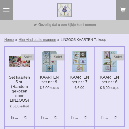
Ga
direct
naar
de
Gezellig dat u een kijkje komt nemen
hoofdinhoud
Home
»
Hier vind u alle mappen
»
LINZOOS KAARTEN Te koop
Sale!
Sale!
Sale!
Set kaarten
KAARTEN
KAARTEN
KAARTEN
5 st.
set nr.: 9
set nr.: 7
set nr.: 6
(Random
€ 6,00
€ 6,00
€ 6,00
€ 8,00
€ 8,00
gekozen
door
LINZOOS)
€ 6,00
€ 8,00
In winkelwagen
In winkelwagen
In winkelwagen
In winkelwagen