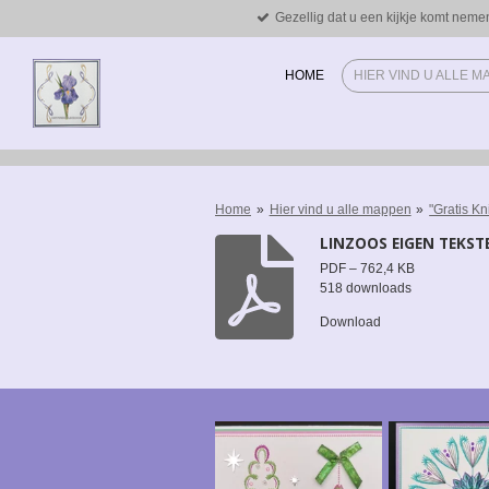
Gezellig dat u een kijkje komt neme
Ga
direct
naar
HOME
HIER VIND U ALLE 
de
hoofdinhoud
Home
»
Hier vind u alle mappen
»
"Gratis Kn
LINZOOS EIGEN TEKSTE
PDF – 762,4 KB
518 downloads
Download