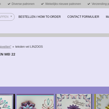
n
Diverse patronen
Wekelijks nieuwe patronen
Verzending pe
MAPPEN
BESTELLEN / HOW TO ORDER
CONTACT FORMULIER
M
ipvellen"
»
teksten vel LINZOOS
N MEI 22