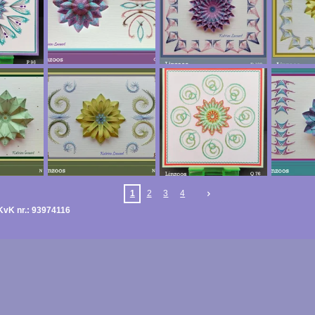
1
2
3
4
vK nr.: 93974116