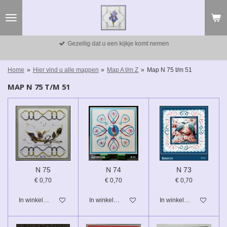
Ga
direct
naar
de
Gezellig dat u een kijkje komt nemen
hoofdinhoud
Home
»
Hier vind u alle mappen
»
Map A t/m Z
»
Map N 75 t/m 51
MAP N 75 T/M 51
N 75
N 74
N 73
€ 0,70
€ 0,70
€ 0,70
In winkelwagen
In winkelwagen
In winkelwagen