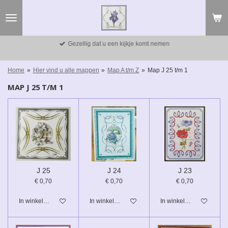
Ga
direct
naar
de
Gezellig dat u een kijkje komt nemen
hoofdinhoud
Home
»
Hier vind u alle mappen
»
Map A t/m Z
»
Map J 25 t/m 1
MAP J 25 T/M 1
J 25
J 24
J 23
€ 0,70
€ 0,70
€ 0,70
In winkelwagen
In winkelwagen
In winkelwagen