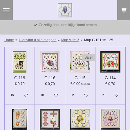
Ga
direct
naar
de
Gezellig dat u een kijkje komt nemen
hoofdinhoud
Home
»
Hier vind u alle mappen
»
Map A t/m Z
»
Map G 101 tm 125
Sale!
G 119
G 116
G 115
G 114
€ 0,70
€ 0,70
€ 0,00
€ 0,70
€ 0,70
In winkelwagen
In winkelwagen
In winkelwagen
In winkelwagen