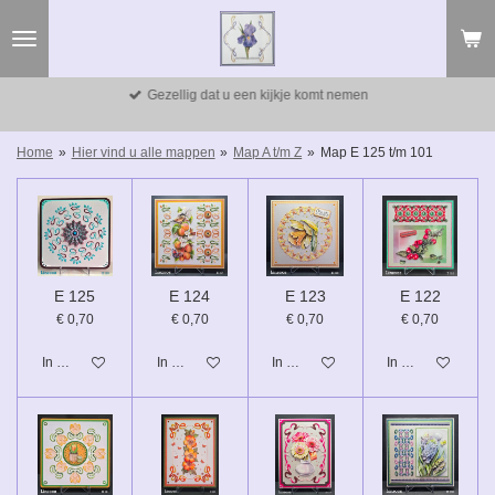
Ga
direct
naar
de
Gezellig dat u een kijkje komt nemen
hoofdinhoud
Home
»
Hier vind u alle mappen
»
Map A t/m Z
»
Map E 125 t/m 101
E 125
E 124
E 123
E 122
€ 0,70
€ 0,70
€ 0,70
€ 0,70
In winkelwagen
In winkelwagen
In winkelwagen
In winkelwagen