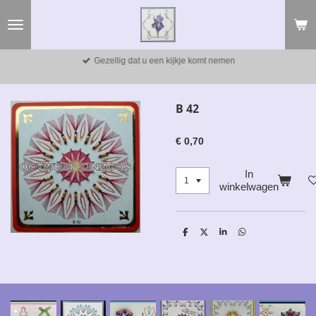
Ga
direct
naar
de
Gezellig dat u een kijkje komt nemen
hoofdinhoud
B 42
€ 0,70
In
winkelwagen
D
D
S
D
e
e
h
e
l
e
a
l
e
l
r
e
n
e
n