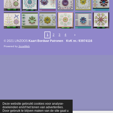
1
2
3
4
© 2021 LINZOOS
Kaart Borduur Patronen KvK nr.: 93974116
Powered by
JouwWeb
Deze website gebruikt cookies voor analyse-
doeleinden en/of het tonen van advertenties.
Door gebruik te blijven maken van de site gaat u