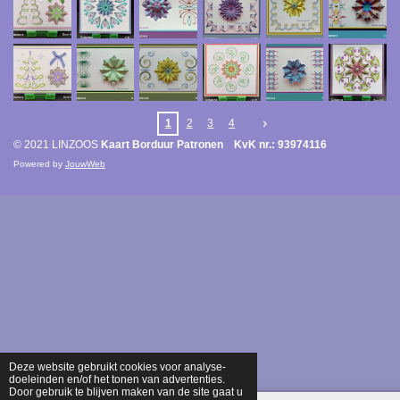
1
2
3
4
© 2021 LINZOOS
Kaart Borduur Patronen KvK nr.: 93974116
Powered by
JouwWeb
Deze website gebruikt cookies voor analyse-
doeleinden en/of het tonen van advertenties.
Door gebruik te blijven maken van de site gaat u