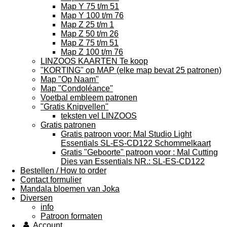
Map Y 75 t/m 51
Map Y 100 t/m 76
Map Z 25 t/m 1
Map Z 50 t/m 26
Map Z 75 t/m 51
Map Z 100 t/m 76
LINZOOS KAARTEN Te koop
"KORTING" op MAP (elke map bevat 25 patronen)
Map "Op Naam"
Map "Condoléance"
Voetbal embleem patronen
"Gratis Knipvellen"
teksten vel LINZOOS
Gratis patronen
Gratis patroon voor: Mal Studio Light
Essentials SL-ES-CD122 Schommelkaart
Gratis "Geboorte" patroon voor : Mal Cutting
Dies van Essentials NR.: SL-ES-CD122
Bestellen / How to order
Contact formulier
Mandala bloemen van Joka
Diversen
info
Patroon formaten
Account