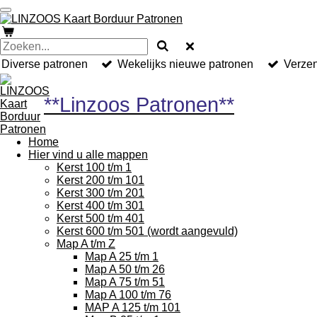
Ga
direct
naar
de
hoofdinhoud
Diverse patronen
Wekelijks nieuwe patronen
Verzen
**Linzoos Patronen**
Home
Hier vind u alle mappen
Kerst 100 t/m 1
Kerst 200 t/m 101
Kerst 300 t/m 201
Kerst 400 t/m 301
Kerst 500 t/m 401
Kerst 600 t/m 501 (wordt aangevuld)
Map A t/m Z
Map A 25 t/m 1
Map A 50 t/m 26
Map A 75 t/m 51
Map A 100 t/m 76
MAP A 125 t/m 101