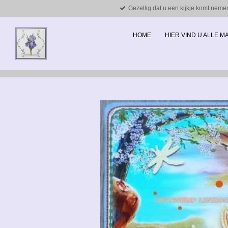
Gezellig dat u een kijkje komt neme
Ga
direct
naar
HOME
HIER VIND U ALLE 
de
hoofdinhoud