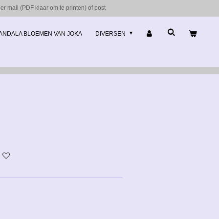
r mail (PDF klaar om te printen) of post
ANDALA BLOEMEN VAN JOKA
DIVERSEN