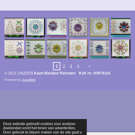
1
2
3
4
© 2021 LINZOOS
Kaart Borduur Patronen KvK nr.: 93974116
Powered by
JouwWeb
Deze website gebruikt cookies voor analyse-
doeleinden en/of het tonen van advertenties.
Door gebruik te blijven maken van de site gaat u