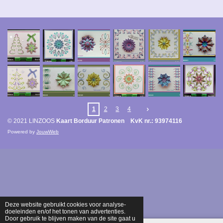
1
2
3
4
© 2021 LINZOOS
Kaart Borduur Patronen KvK nr.: 93974116
Powered by
JouwWeb
Deze website gebruikt cookies voor analyse-
doeleinden en/of het tonen van advertenties.
Door gebruik te blijven maken van de site gaat u