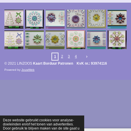
1
2
3
4
© 2021 LINZOOS
Kaart Borduur Patronen KvK nr.: 93974116
Powered by
JouwWeb
Deze website gebruikt cookies voor analyse-
doeleinden en/of het tonen van advertenties.
Door gebruik te blijven maken van de site gaat u