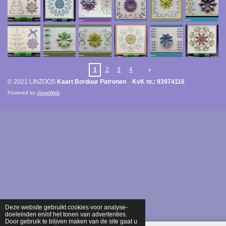
1
2
3
4
© 2021 LINZOOS
Kaart Borduur Patronen KvK nr.: 93974116
Powered by
JouwWeb
Deze website gebruikt cookies voor analyse-
doeleinden en/of het tonen van advertenties.
Door gebruik te blijven maken van de site gaat u