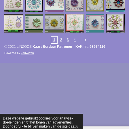
1
2
3
4
© 2021 LINZOOS
Kaart Borduur Patronen KvK nr.: 93974116
Powered by
JouwWeb
Deze website gebruikt cookies voor analyse-
doeleinden en/of het tonen van advertenties.
Door gebruik te blijven maken van de site gaat u