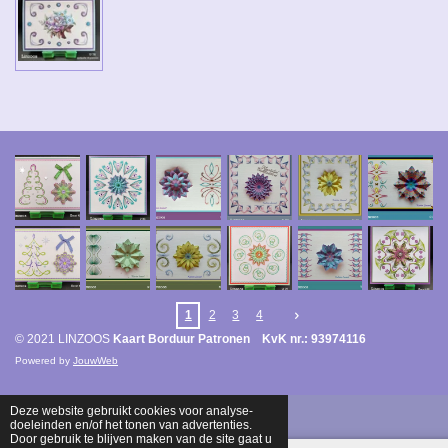
1
2
3
4
© 2021 LINZOOS
Kaart Borduur Patronen KvK nr.: 93974116
Powered by
JouwWeb
Deze website gebruikt cookies voor analyse-
doeleinden en/of het tonen van advertenties.
Door gebruik te blijven maken van de site gaat u