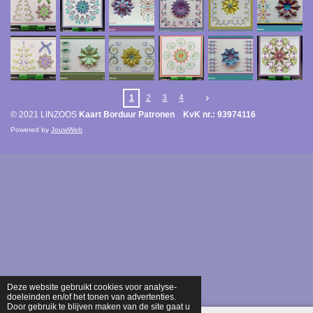
1
2
3
4
© 2021 LINZOOS
Kaart Borduur Patronen KvK nr.: 93974116
Powered by
JouwWeb
Deze website gebruikt cookies voor analyse-
doeleinden en/of het tonen van advertenties.
Door gebruik te blijven maken van de site gaat u