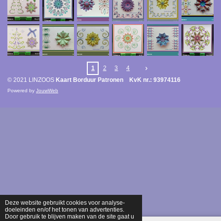
1
2
3
4
© 2021 LINZOOS
Kaart Borduur Patronen KvK nr.: 93974116
Powered by
JouwWeb
Deze website gebruikt cookies voor analyse-
doeleinden en/of het tonen van advertenties.
Door gebruik te blijven maken van de site gaat u