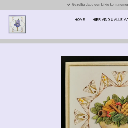
Gezellig dat u een kijkje komt neme
Ga
direct
naar
HOME
HIER VIND U ALLE 
de
hoofdinhoud