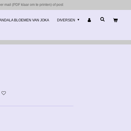
r mail (PDF klaar om te printen) of post
ANDALA BLOEMEN VAN JOKA
DIVERSEN