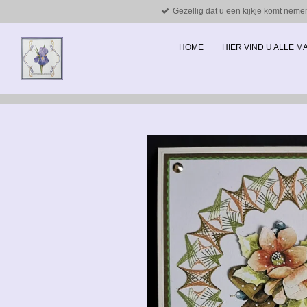
Gezellig dat u een kijkje komt neme
Ga
direct
naar
HOME
HIER VIND U ALLE 
de
hoofdinhoud