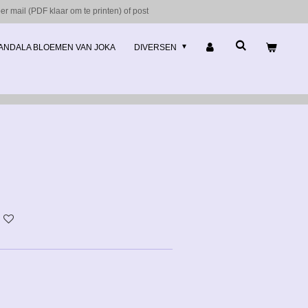
r mail (PDF klaar om te printen) of post
ANDALA BLOEMEN VAN JOKA
DIVERSEN