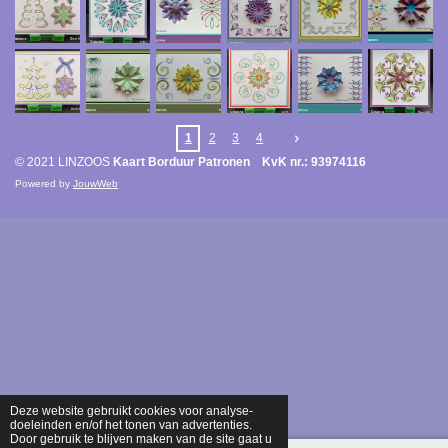
1
2
3
4
© 2021 LINZOOS
Kaart Borduur Patronen KvK nr.: 93974116
Powered by
JouwWeb
Deze website gebruikt cookies voor analyse-
doeleinden en/of het tonen van advertenties.
Door gebruik te blijven maken van de site gaat u