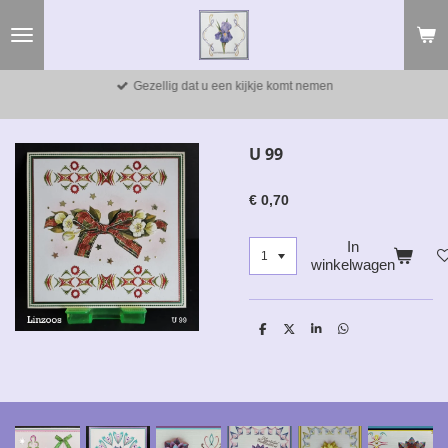
Ga
direct
naar
de
Gezellig dat u een kijkje komt nemen
hoofdinhoud
U 99
€ 0,70
In
winkelwagen
D
D
S
D
e
e
h
e
l
e
a
l
e
l
r
e
n
e
n