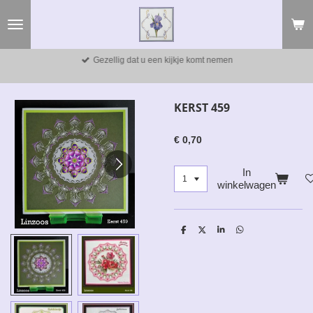
Ga
direct
naar
de
Gezellig dat u een kijkje komt nemen
hoofdinhoud
KERST 459
€ 0,70
In
winkelwagen
D
D
S
D
e
e
h
e
l
e
a
l
e
l
r
e
n
e
n