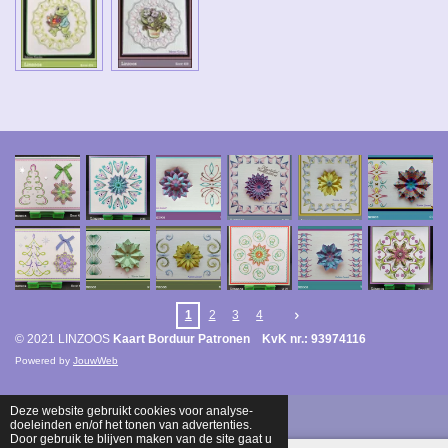
1
2
3
4
© 2021 LINZOOS
Kaart Borduur Patronen KvK nr.: 93974116
Powered by
JouwWeb
Deze website gebruikt cookies voor analyse-
doeleinden en/of het tonen van advertenties.
Door gebruik te blijven maken van de site gaat u