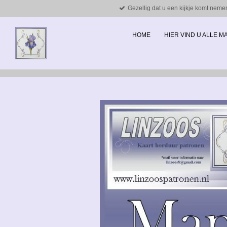
Gezellig dat u een kijkje komt neme
Ga
direct
naar
HOME
HIER VIND U ALLE 
de
hoofdinhoud