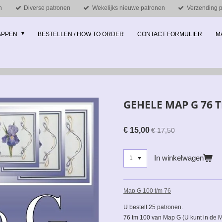
n
Diverse patronen
Wekelijks nieuwe patronen
Verzending pe
MAPPEN
BESTELLEN / HOW TO ORDER
CONTACT FORMULIER
M
GEHELE MAP G 76 
€ 15,00
€ 17,50
In winkelwagen
Map G 100 t/m 76
U bestelt 25 patronen.
76 tm 100 van Map G (U kunt in de Ma