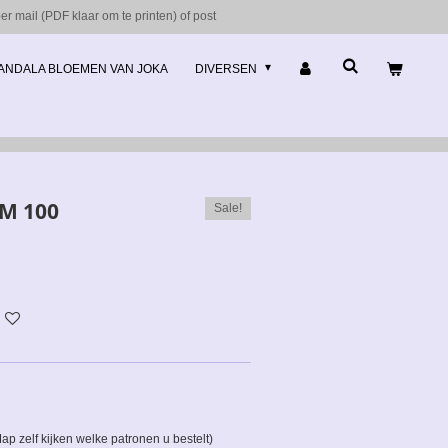
r mail (PDF klaar om te printen) of post
ANDALA BLOEMEN VAN JOKA
DIVERSEN
TM 100
Sale!
p zelf kijken welke patronen u bestelt)