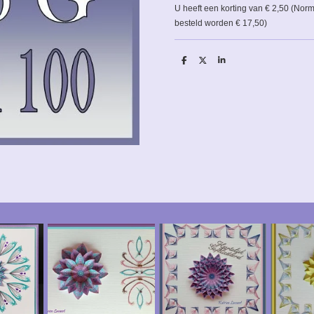
U heeft een korting van € 2,50 (Nor
besteld worden € 17,50)
D
D
S
e
e
h
l
e
a
e
l
r
n
e