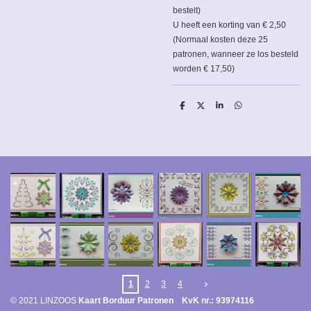
bestelt)
U heeft een korting van € 2,50
(Normaal kosten deze 25
patronen, wanneer ze los besteld
worden € 17,50)
D
D
S
D
e
e
h
e
l
e
a
l
e
l
r
e
n
e
n
1
2
3
4
© 2021 LINZOOS
Kaart Borduur Patronen KvK nr.: 93974116