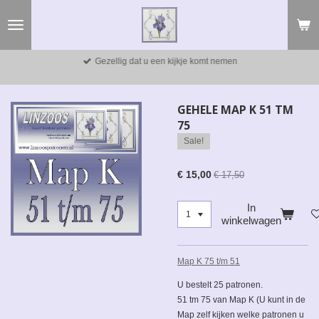
Ga
direct
naar
de
Gezellig dat u een kijkje komt nemen
hoofdinhoud
GEHELE MAP K 51 TM
75
Sale!
€ 15,00
€ 17,50
In
winkelwagen
Map K 75 t/m 51
U bestelt 25 patronen.
51 tm 75 van Map K (U kunt in de
Map zelf kijken welke patronen u