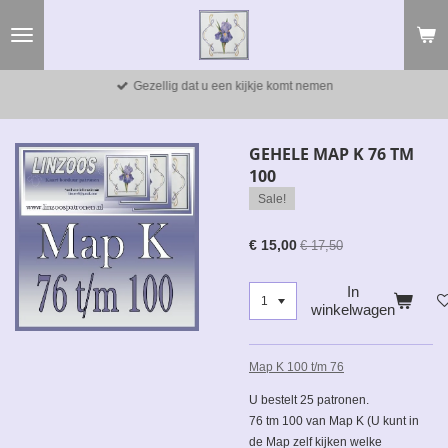
Ga
direct
naar
de
Gezellig dat u een kijkje komt nemen
hoofdinhoud
GEHELE MAP K 76 TM
100
Sale!
€ 15,00
€ 17,50
In
winkelwagen
Map K 100 t/m 76
U bestelt 25 patronen.
76 tm 100 van Map K (U kunt in
de Map zelf kijken welke