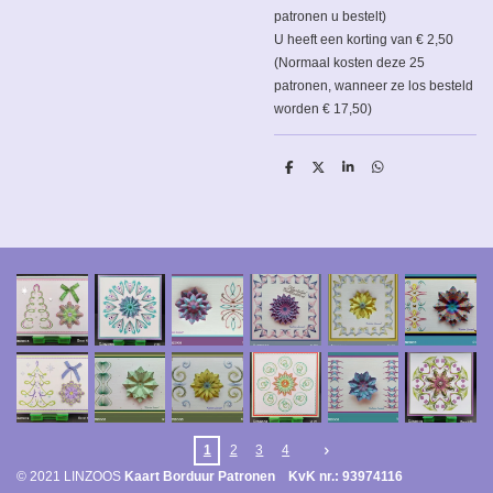
patronen u bestelt)
U heeft een korting van € 2,50
(Normaal kosten deze 25
patronen, wanneer ze los besteld
worden € 17,50)
D
D
S
D
e
e
h
e
l
e
a
l
e
l
r
e
n
e
n
1
2
3
4
© 2021 LINZOOS
Kaart Borduur Patronen KvK nr.: 93974116