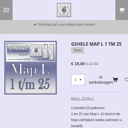
Ga
direct
naar
de
Gezellig dat u een kijkje komt nemen
hoofdinhoud
GEHELE MAP L 1 TM 25
Sale!
€ 15,00
€ 17,50
In
winkelwagen
Map L 25 t/m 1
U bestelt 25 patronen.
1 tm 25 van Map L (U kunt in de
Map zelf kijken welke patronen u
bestelt)