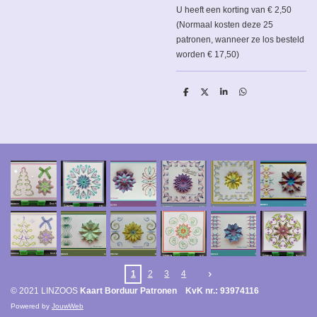
U heeft een korting van € 2,50
(Normaal kosten deze 25
patronen, wanneer ze los besteld
worden € 17,50)
D
D
S
D
e
e
h
e
l
e
a
l
e
l
r
e
n
e
n
1
2
3
4
© 2021 LINZOOS
Kaart Borduur Patronen KvK nr.: 93974116
Powered by
JouwWeb