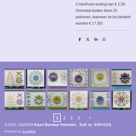
U heeft een korting van € 2,50
(Normaal kosten deze 25
patronen, wanneer ze los besteld
worden € 17,50)
D
D
S
D
e
e
h
e
l
e
a
l
e
l
r
e
n
e
n
1
2
3
4
© 2021 LINZOOS
Kaart Borduur Patronen KvK nr.: 93974116
Powered by
JouwWeb