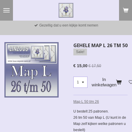
Ga
direct
naar
de
Gezellig dat u een kijkje komt nemen
hoofdinhoud
GEHELE MAP L 26 TM 50
Sale!
€ 15,00
€ 17,50
In
winkelwagen
Map L 50 t/m 26
U bestelt 25 patronen.
26 tm 50 van Map L (U kunt in de
Map zelf kijken welke patronen u
bestelt)