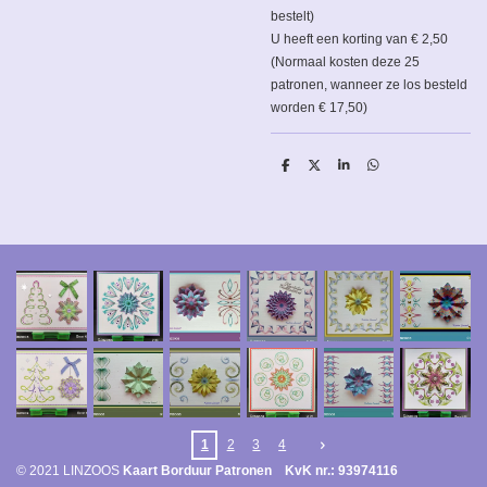
bestelt)
U heeft een korting van € 2,50
(Normaal kosten deze 25
patronen, wanneer ze los besteld
worden € 17,50)
D
D
S
D
e
e
h
e
l
e
a
l
e
l
r
e
n
e
n
1
2
3
4
© 2021 LINZOOS
Kaart Borduur Patronen KvK nr.: 93974116