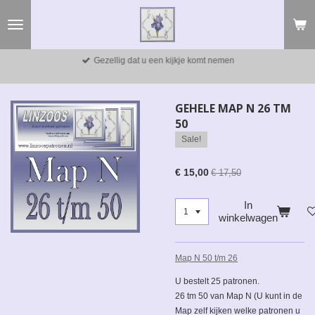
Ga
direct
naar
de
Gezellig dat u een kijkje komt nemen
hoofdinhoud
GEHELE MAP N 26 TM
50
Sale!
€ 15,00
€ 17,50
In
winkelwagen
Map N 50 t/m 26
U bestelt 25 patronen.
26 tm 50 van Map N (U kunt in de
Map zelf kijken welke patronen u