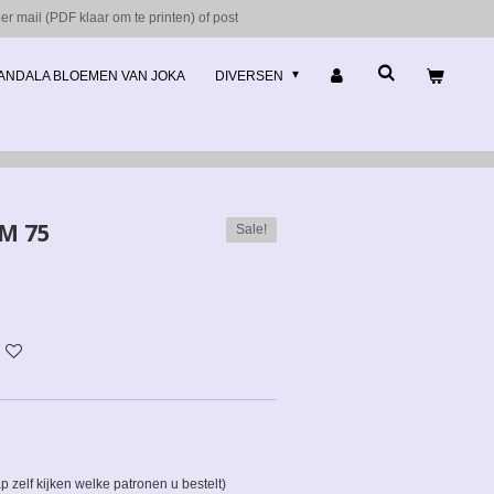
r mail (PDF klaar om te printen) of post
ANDALA BLOEMEN VAN JOKA
DIVERSEN
M 75
Sale!
 zelf kijken welke patronen u bestelt)