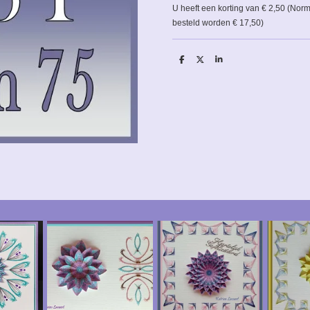
U heeft een korting van € 2,50 (Nor
besteld worden € 17,50)
D
D
S
e
e
h
l
e
a
e
l
r
n
e