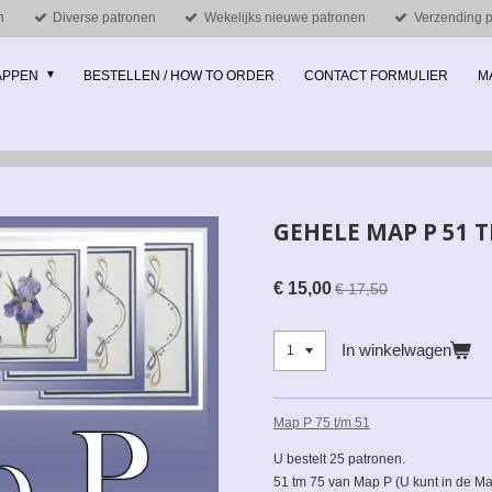
n
Diverse patronen
Wekelijks nieuwe patronen
Verzending pe
MAPPEN
BESTELLEN / HOW TO ORDER
CONTACT FORMULIER
M
GEHELE MAP P 51 T
€ 15,00
€ 17,50
In winkelwagen
Map P 75 t/m 51
U bestelt 25 patronen.
51 tm 75 van Map P (U kunt in de Map