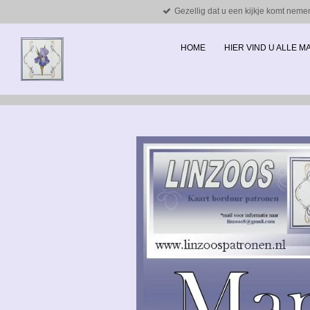
Gezellig dat u een kijkje komt neme
Ga
direct
naar
HOME
HIER VIND U ALLE 
de
hoofdinhoud