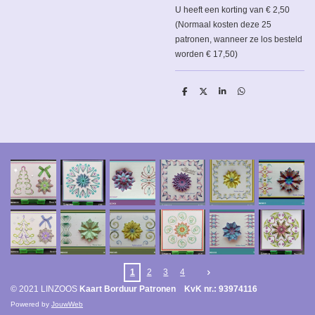
U heeft een korting van € 2,50
(Normaal kosten deze 25
patronen, wanneer ze los besteld
worden € 17,50)
D
D
S
D
e
e
h
e
l
e
a
l
e
l
r
e
n
e
n
1
2
3
4
© 2021 LINZOOS
Kaart Borduur Patronen KvK nr.: 93974116
Powered by
JouwWeb