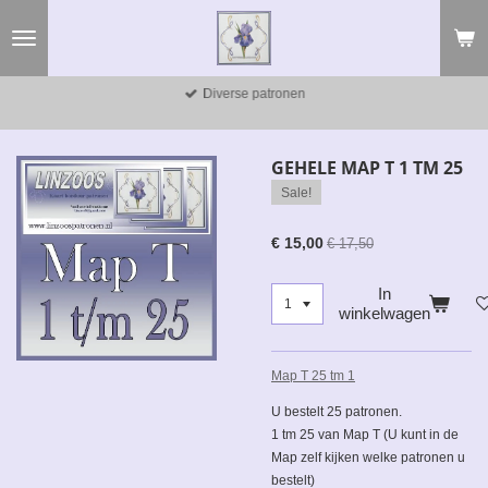
Ga
direct
naar
de
Diverse patronen
hoofdinhoud
GEHELE MAP T 1 TM 25
Sale!
€ 15,00
€ 17,50
In
winkelwagen
Map T 25 tm 1
U bestelt 25 patronen.
1 tm 25 van Map T (U kunt in de
Map zelf kijken welke patronen u
bestelt)