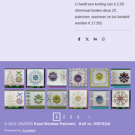
U heeft een korting van € 2,50
(Normaal kosten deze 25
patronen, wanneer ze los besteld
worden € 17,50)
D
D
S
D
e
e
h
e
l
e
a
l
e
l
r
e
n
e
n
1
2
3
4
© 2021 LINZOOS
Kaart Borduur Patronen KvK nr.: 93974116
Powered by
JouwWeb