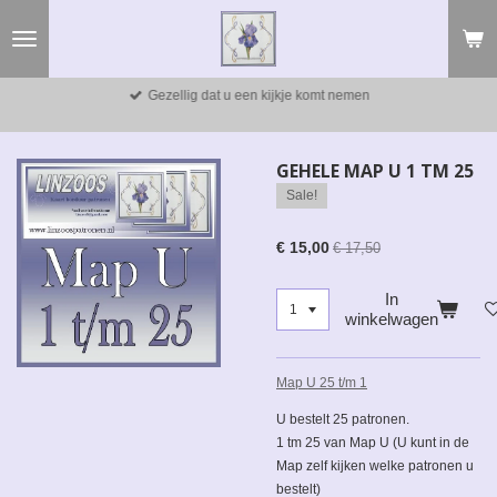
Ga
direct
naar
de
Gezellig dat u een kijkje komt nemen
hoofdinhoud
GEHELE MAP U 1 TM 25
Sale!
€ 15,00
€ 17,50
In
winkelwagen
Map U 25 t/m 1
U bestelt 25 patronen.
1 tm 25 van Map U (U kunt in de
Map zelf kijken welke patronen u
bestelt)