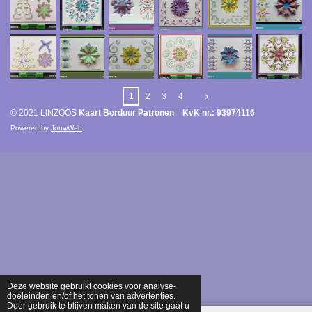
1
2
3
4
© 2021 LINZOOS
Kaart Borduur Patronen KvK nr.: 93974116
Powered by
JouwWeb
Deze website gebruikt cookies voor analyse-
doeleinden en/of het tonen van advertenties.
Door gebruik te blijven maken van de site gaat u