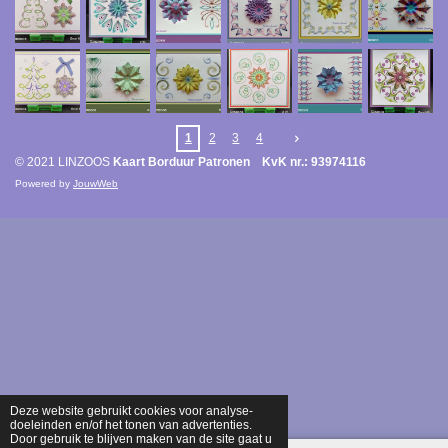
1
2
3
4
© 2021 LINZOOS
Kaart Borduur Patronen KvK nr.: 93974116
Powered by
JouwWeb
Deze website gebruikt cookies voor analyse-
doeleinden en/of het tonen van advertenties.
Door gebruik te blijven maken van de site gaat u