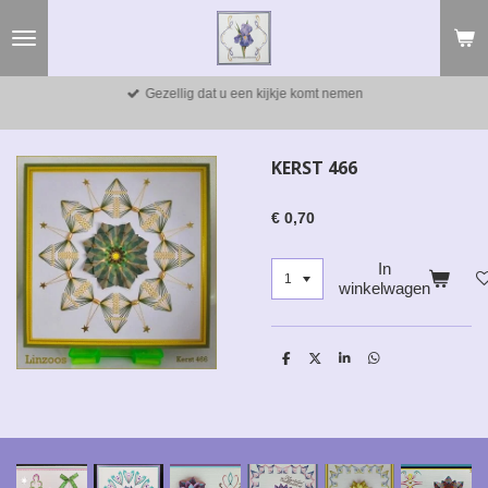
Ga
direct
naar
de
Gezellig dat u een kijkje komt nemen
hoofdinhoud
KERST 466
€ 0,70
In
winkelwagen
D
D
S
D
e
e
h
e
l
e
a
l
e
l
r
e
n
e
n