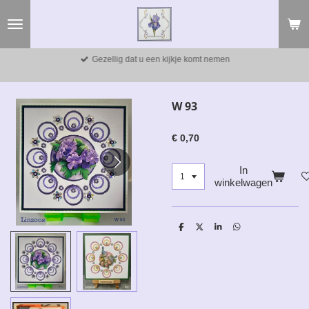
Ga
direct
naar
de
Gezellig dat u een kijkje komt nemen
hoofdinhoud
W 93
€ 0,70
In
winkelwagen
D
D
S
D
e
e
h
e
l
e
a
l
e
l
r
e
n
e
n