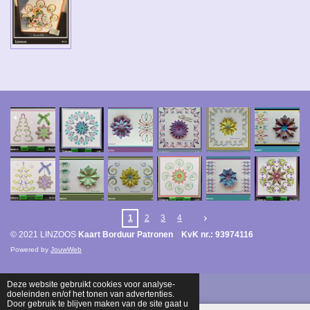
1
2
3
4
© 2021 LINZOOS
Kaart Borduur Patronen KvK nr.: 93974116
Powered by
JouwWeb
Deze website gebruikt cookies voor analyse-
doeleinden en/of het tonen van advertenties.
Door gebruik te blijven maken van de site gaat u